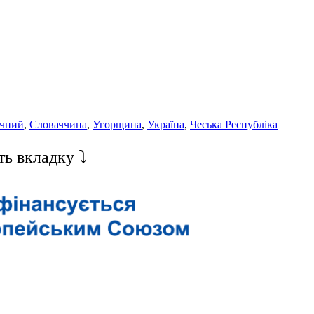
чний
,
Словаччина
,
Угорщина
,
Україна
,
Чеська Республіка
ть вкладку ⤵