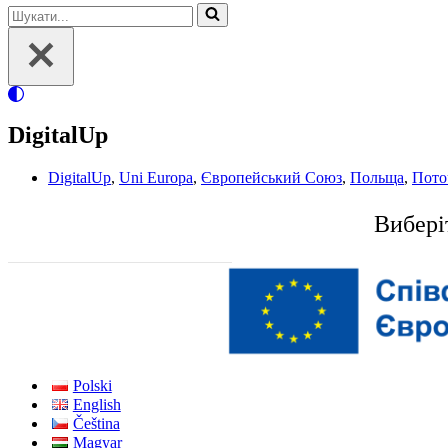
Шукати...
DigitalUp
DigitalUp
,
Uni Europa
,
Європейський Союз
,
Польща
,
Пото
Вибері
Polski
English
Čeština
Magyar