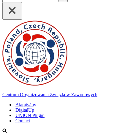
for...
Centrum Organizowania Związków Zawodowych
Alapítvány
DigitalUp
UNION Plugin
Contact