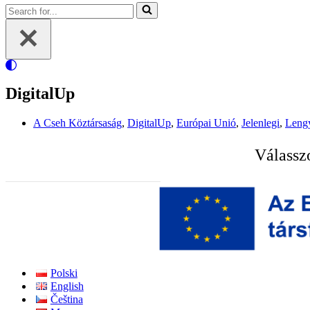
Search
for...
DigitalUp
A Cseh Köztársaság
,
DigitalUp
,
Európai Unió
,
Jelenlegi
,
Lengy
Válasszo
Polski
English
Čeština