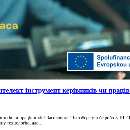
нтелект інструмент керівників чи праці
вників чи працівників? Заголовок: “Чи забере у тебе роботу ШІ?
ійну технологію, але…