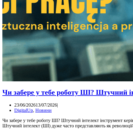
Чи забере у тебе роботу ШІ? Штучний і
23/06/2026
13/07/2026
DigitalUp
,
Новини
Чи забере у тебе роботу ШІ? Штучний інтелект інструмент кері
Штучний інтелект (ШІ) дуже часто представляють як революц