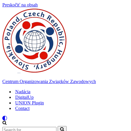
Preskočiť na obsah
Centrum Organizowania Związków Zawodowych
Nadácia
DigitalUp
UNION Plugin
Contact
Search