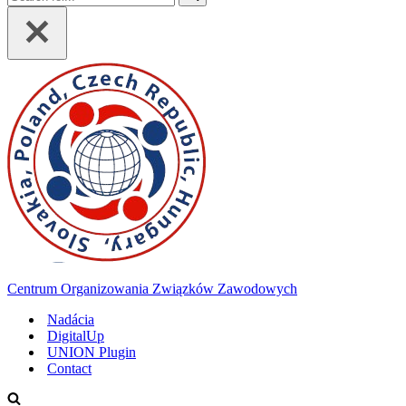
for...
Centrum Organizowania Związków Zawodowych
Nadácia
DigitalUp
UNION Plugin
Contact