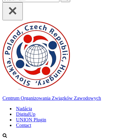
for...
Centrum Organizowania Związków Zawodowych
Nadácia
DigitalUp
UNION Plugin
Contact