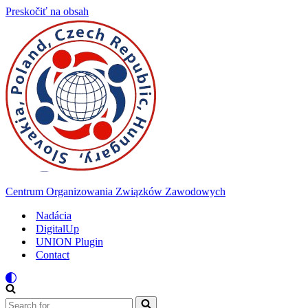
Preskočiť na obsah
Centrum Organizowania Związków Zawodowych
Nadácia
DigitalUp
UNION Plugin
Contact
Search