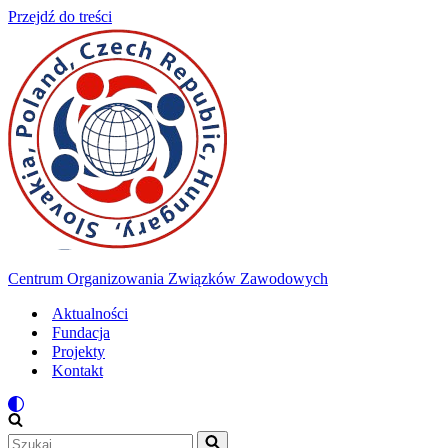
Przejdź do treści
Centrum Organizowania Związków Zawodowych
Aktualności
Fundacja
Projekty
Kontakt
Szukaj...