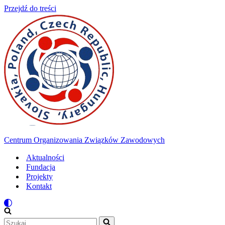
Przejdź do treści
Centrum Organizowania Związków Zawodowych
Aktualności
Fundacja
Projekty
Kontakt
Szukaj...