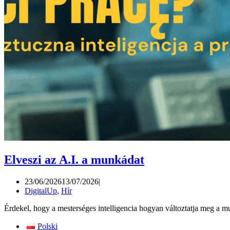
Elveszi az A.I. a munkádat
23/06/2026
13/07/2026
DigitalUp
,
Hír
Érdekel, hogy a mesterséges intelligencia hogyan változtatja meg a 
Polski