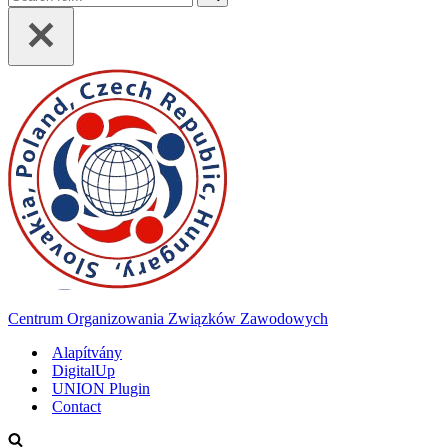
for...
Centrum Organizowania Związków Zawodowych
Alapítvány
DigitalUp
UNION Plugin
Contact