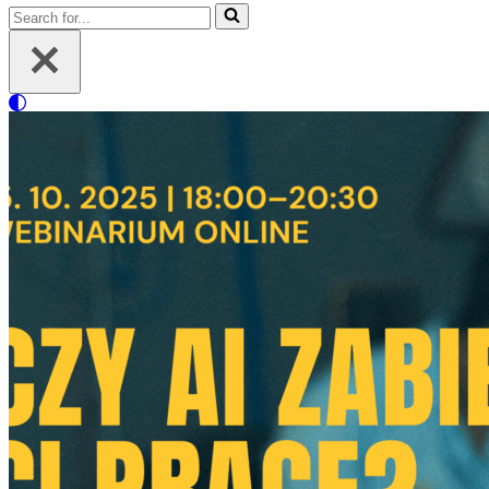
Search
for...