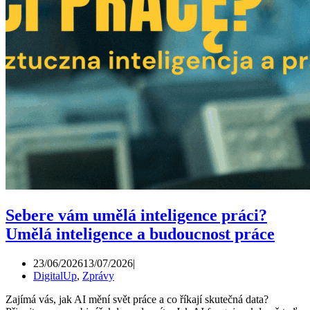
Sebere vám umělá inteligence práci?
Umělá inteligence a budoucnost práce
23/06/2026
13/07/2026
DigitalUp
,
Zprávy
Zajímá vás, jak AI mění svět práce a co říkají skutečná data?