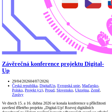
Závěrečná konference projektu Digital-
Up
29/04/2026
04/07/2026
Česká republika
,
DigitalUp
,
Evropská unie
,
Maďarsko
,
Polsko
,
Projekt (cz)
,
Proud
,
Slovensko
,
Ukrajina
,
Země
,
Zprávy
Ve dnech 15. a 16. dubna 2026 se konala konference u příležitosti
završení tříletého projektu „Digital-Up! Rozvoj digitálních