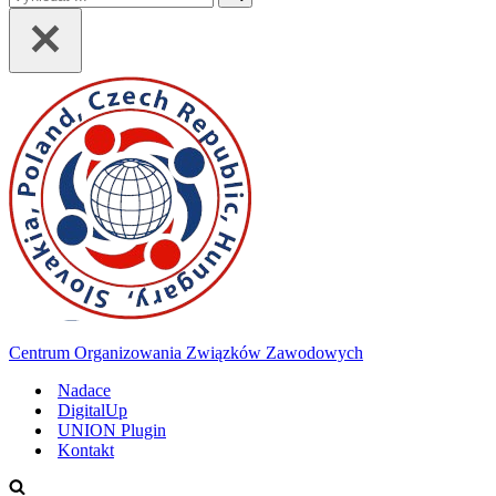
...
Centrum Organizowania Związków Zawodowych
Nadace
DigitalUp
UNION Plugin
Kontakt