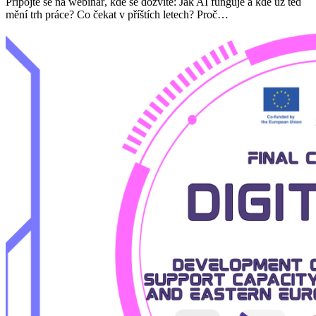
Připojte se na webinář, kde se dozvíte: Jak AI funguje a kde už teď
mění trh práce? Co čekat v příštích letech? Proč…